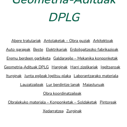
DPLG
Abere tratulariak
Antolaketak – Obra guziak
Arkitektoak
Auto garajeak
Beste
Elektrikariak
Erdoilgaitzezko fabrikazioak
Eremu berdeen garbiketa
Galdaragile – Mekanika konponketak
Geometria-Adituak DPLG
Harginak
Harri zizelkariak
Igeltseroak
Iturginak
Junta egileak Igeltsu plaka
Laborantzarako materiala
Lauzatzaileak
Lur berdintze lanak
Maiasturuak
Obra koordinatzaileak
Obralekuko materiala – Konponketak – Soldaketak
Pintoreak
Xedarratzea
Zurginak