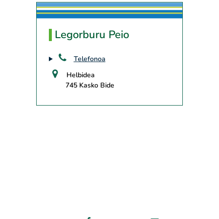
Legorburu Peio
Telefonoa
Helbidea
745 Kasko Bide