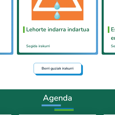
Lehorte indarra indartua
E
e
Segida irakurri
Se
Berri guziak irakurri
Agenda