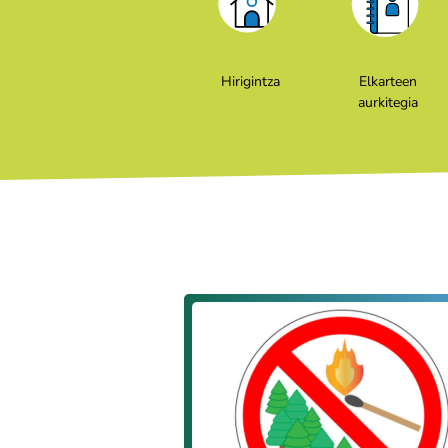
Hirigintza
Elkarteen
aurkitegia