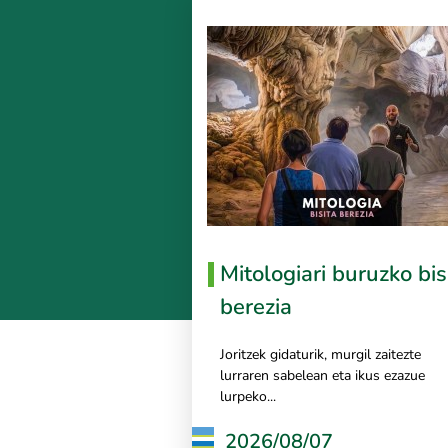
Mitologiari buruzko bis
berezia
Joritzek gidaturik, murgil zaitezte
lurraren sabelean eta ikus ezazue
lurpeko...
2026/08/07