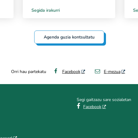
Segida irakurri
Se
Agenda guzia kontsultatu
Orri hau partekatu
Facebook
E-mezua
Segi gaitzazu sare sozialetan

Facebook