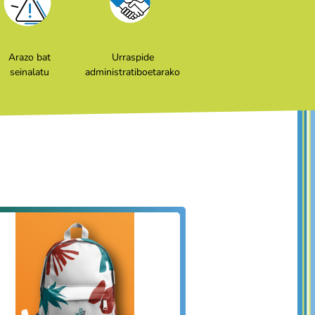
Arazo bat
Urraspide
seinalatu
administratiboetarako