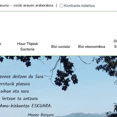
tasuna – osoki arauen araberakoa
Kontraste indartua
O
a
Haur Ttipiak
Bizi soziala
Bizi ekonomikoa
E
Gazteria