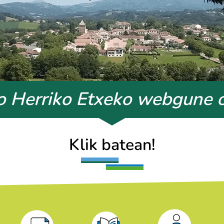
o Herriko Etxeko webgune of
Klik batean
!