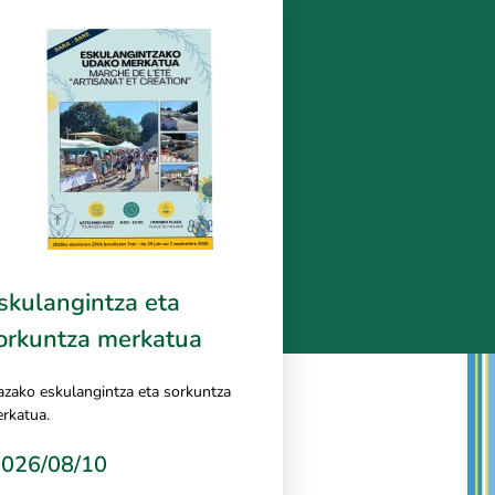
skulangintza eta
orkuntza merkatua
azako eskulangintza eta sorkuntza
rkatua.
026/08/10