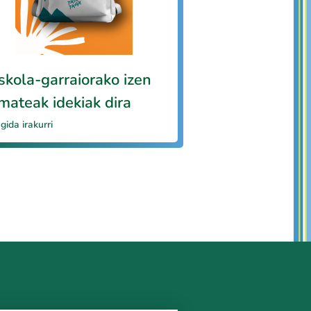
skola-garraiorako izen
mateak idekiak dira
gida irakurri