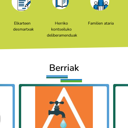
Elkarteen
Herriko
Familien ataria
desmartxak
kontseiluko
deliberamenduak
Berriak