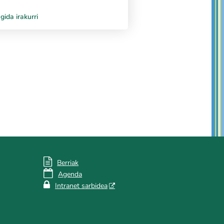
gida irakurri

Berriak

Agenda

Intranet sarbidea