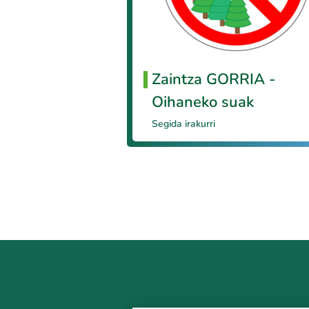
Zaintza GORRIA -
Oihaneko suak
Segida irakurri