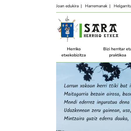
Joan edukira
Harremanak
Helgarri
Herriko
Bizi herritar et
etxekobizitza
praktikoa