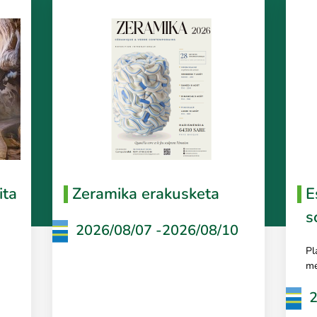
ita
Zeramika erakusketa
E
s
2026/08/07 -2026/08/10
Pl
me
2