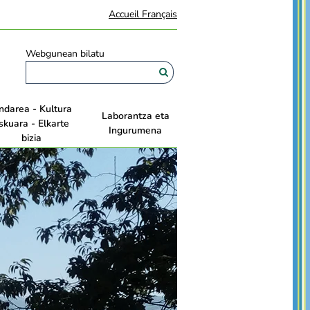
Accueil Français
Webgunean bilatu
ndarea - Kultura
Laborantza eta
skuara - Elkarte
Ingurumena
bizia