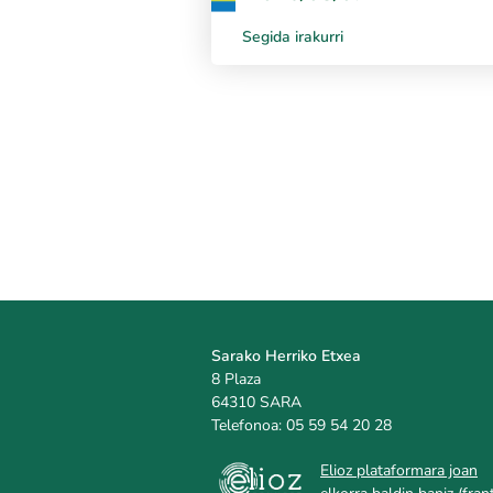
Segida irakurri
Sarako Herriko Etxea
8 Plaza
64310 SARA
Telefonoa: 05 59 54 20 28
Elioz plataformara joan