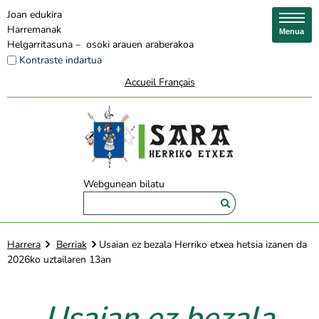
Joan edukira
Harremanak
Menua
Helgarritasuna – osoki arauen araberakoa
Kontraste indartua
Accueil Français
Webgunean bilatu
Harrera
Berriak
Usaian ez bezala Herriko etxea hetsia izanen da
2026ko uztailaren 13an
Usaian ez bezala