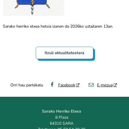
Sarako herriko etxea hetsia izanen da 2026ko uztailaren 13an.
Itzuli aktualitateetara
Orri hau partekatu
Facebook
E-mezua
Sarako Herriko Etxea
8 Plaza
64310 SARA