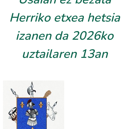
Herriko etxea hetsia
izanen da 2026ko
uztailaren 13an