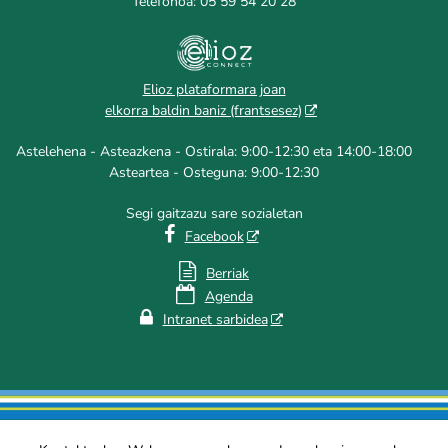
Telefonoa: 05 59 54 20 28
Elioz plataformara joan
elkorra baldin baniz (frantsesez)
Astelehena - Asteazkena - Ostirala: 9:00-12:30 eta 14:00-18:00
Asteartea - Osteguna: 9:00-12:30
Segi gaitzazu sare sozialetan

Facebook

Berriak

Agenda

Intranet sarbidea