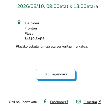
2026/08/10, 09:00etatik 13:00etara
Helbidea
Fronton
Plaza
64310 SARE
Plazako eskulangintza eta sorkuntza merkatua.
Itzuli agendara
Orri hau partekatu
Facebook
E-mezua