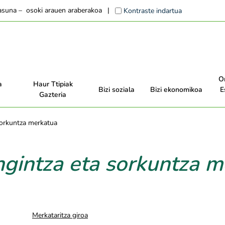
tasuna – osoki arauen araberakoa
Kontraste indartua
O
a
Haur Ttipiak
Bizi soziala
Bizi ekonomikoa
E
Gazteria
sorkuntza merkatua
ngintza eta sorkuntza m
Merkataritza giroa