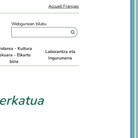
Accueil Français
Webgunean bilatu
ndarea - Kultura
Laborantza eta
skuara - Elkarte
Ingurumena
bizia
erkatua