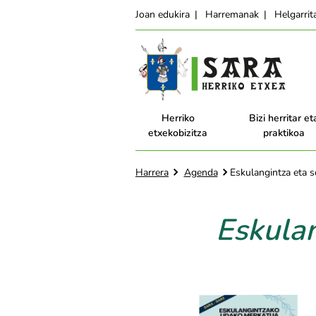
Joan edukira
Harremanak
Helgarri
Herriko
Bizi herritar et
etxekobizitza
praktikoa
Harrera
Agenda
Eskulangintza eta 
Eskula