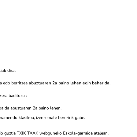
ak dira.
a edo berritzea
abuztuaren 2a baino lehen egin behar da.
kera badituzu :
a da abuztuaren 2a baino lehen.
onamendu klasikoa, izen-emate berezirik gabe.
azio guztia TXIK TXAK webguneko Eskola-garraioa atalean.