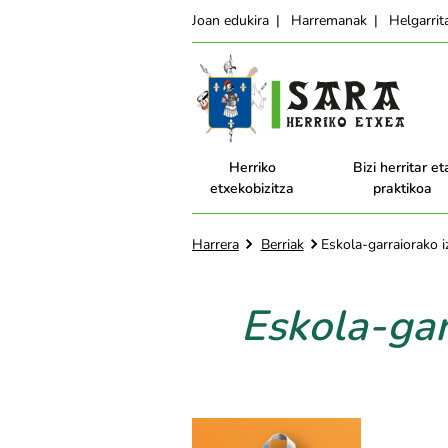
Joan edukira
Harremanak
Helgarri
Herriko
Bizi herritar et
etxekobizitza
praktikoa
Harrera
Berriak
Eskola-garraiorako i
Eskola-gar