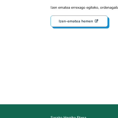
Izen ematea errexago egiteko, ordenagail
Izen-ematea hemen
Sarako Herriko Etxea