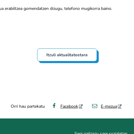
ua erabiltzea gomendatzen dizugu, telefono mugikorra baino.
Itzuli aktualitateetara
Orri hau partekatu
Facebook
E-mezua
Segi gaitzazu sare sozialetan