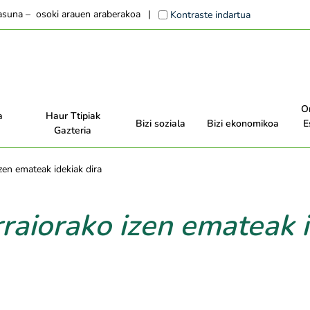
tasuna – osoki arauen araberakoa
Kontraste indartua
O
a
Haur Ttipiak
Bizi soziala
Bizi ekonomikoa
E
Gazteria
zen emateak idekiak dira
raiorako izen emateak i