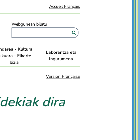
Accueil Français
Webgunean bilatu
ndarea - Kultura
Laborantza eta
skuara - Elkarte
Ingurumena
bizia
Version Française
dekiak dira