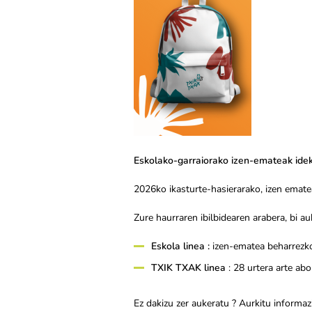
Eskolako-garraiorako izen-emateak ideki
2026ko ikasturte-hasierarako, izen emate
Zure haurraren ibilbidearen arabera, bi au
Eskola linea :
izen-ematea beharrezko
TXIK TXAK linea
: 28 urtera arte ab
Ez dakizu zer aukeratu ? Aurkitu inform