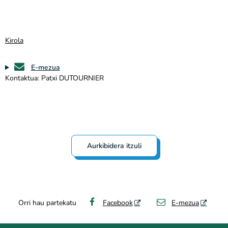
Kirola
E-mezua
Kontaktua: Patxi DUTOURNIER
Aurkibidera itzuli
Orri hau partekatu
Facebook
E-mezua