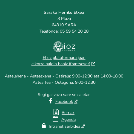
Sarako Herriko Etxea
8 Plaza
64310 SARA
Telefonoa: 05 59 54 20 28
Elioz plataformara joan
elkorra baldin baniz (frantsesez)
Astelehena - Asteazkena - Ostirala: 9:00-12:30 eta 14:00-18:00
Asteartea - Osteguna: 9:00-12:30
Segi gaitzazu sare sozialetan

Facebook

Berriak

Agenda

Intranet sarbidea