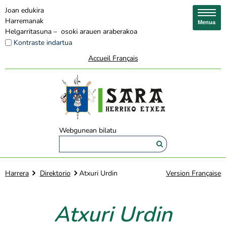
Joan edukira
Harremanak
Menua
Helgarritasuna – osoki arauen araberakoa
Kontraste indartua
Accueil Français
Webgunean bilatu
Harrera
Direktorio
Atxuri Urdin
Version Française
Atxuri Urdin