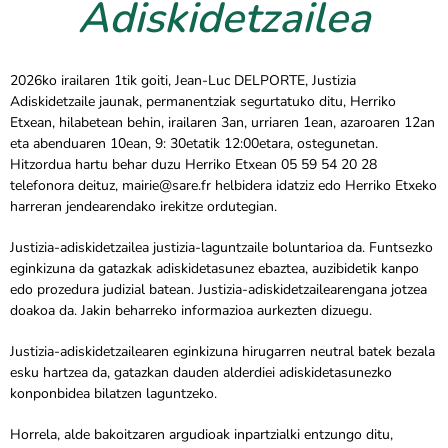
Adiskidetzailea
2026ko irailaren 1tik goiti, Jean-Luc DELPORTE, Justizia
Adiskidetzaile jaunak, permanentziak segurtatuko ditu, Herriko
Etxean, hilabetean behin, irailaren 3an, urriaren 1ean, azaroaren 12an
eta abenduaren 10ean, 9: 30etatik 12:00etara, ostegunetan.
Hitzordua hartu behar duzu Herriko Etxean 05 59 54 20 28
telefonora deituz, mairie@sare.fr helbidera idatziz edo Herriko Etxeko
harreran jendearendako irekitze ordutegian.
Justizia-adiskidetzailea justizia-laguntzaile boluntarioa da. Funtsezko
eginkizuna da gatazkak adiskidetasunez ebaztea, auzibidetik kanpo
edo prozedura judizial batean. Justizia-adiskidetzailearengana jotzea
doakoa da. Jakin beharreko informazioa aurkezten dizuegu.
Justizia-adiskidetzailearen eginkizuna hirugarren neutral batek bezala
esku hartzea da, gatazkan dauden alderdiei adiskidetasunezko
konponbidea bilatzen laguntzeko.
Horrela, alde bakoitzaren argudioak inpartzialki entzungo ditu,