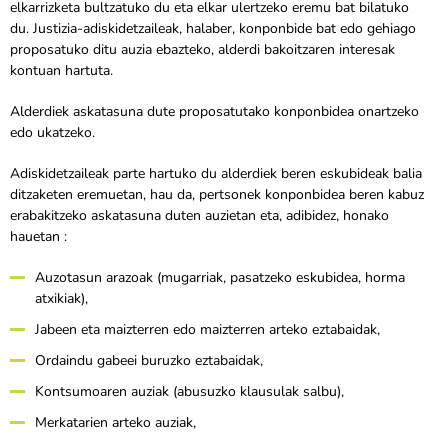
elkarrizketa bultzatuko du eta elkar ulertzeko eremu bat bilatuko
du.
Justizia-adiskidetzaileak, halaber, konponbide bat edo gehiago
proposatuko ditu auzia ebazteko, alderdi bakoitzaren interesak
kontuan hartuta.
Alderdiek askatasuna dute proposatutako konponbidea onartzeko
edo ukatzeko.
Adiskidetzaileak parte hartuko du alderdiek beren eskubideak balia
ditzaketen eremuetan, hau da, pertsonek konponbidea beren kabuz
erabakitzeko askatasuna duten auzietan eta, adibidez, honako
hauetan :
Auzotasun arazoak (mugarriak, pasatzeko eskubidea, horma
atxikiak),
Jabeen eta maizterren edo maizterren arteko eztabaidak,
Ordaindu gabeei buruzko eztabaidak,
Kontsumoaren auziak (abusuzko klausulak salbu),
Merkatarien arteko auziak,