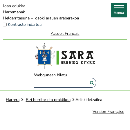
Joan edukira
Harremanak
Menua
Helgarritasuna – osoki arauen araberakoa
Kontraste indartua
Accueil Français
Webgunean bilatu
Harrera
Bizi herritar eta praktikoa
Adiskidetzailea
Version Française