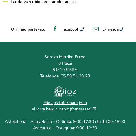
Landa-zuzenbidearen arloko auziak.
Orri hau partekatu
Facebook
E-mezua
Sarako Herriko Etxea
8 Plaza
64310 SARA
Telefonoa: 05 59 54 20 28
Elioz plataformara joan
elkorra baldin baniz (frantsesez)
Astelehena - Asteazkena - Ostirala: 9:00-12:30 eta 14:00-18:00
Asteartea - Osteguna: 9:00-12:30