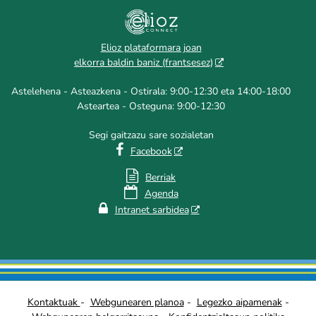
Elioz plataformara joan
elkorra baldin baniz (frantsesez)
Astelehena - Asteazkena - Ostirala: 9:00-12:30 eta 14:00-18:00
Asteartea - Osteguna: 9:00-12:30
Segi gaitzazu sare sozialetan

Facebook

Berriak

Agenda

Intranet sarbidea
Kontaktuak
-
Webgunearen planoa
-
Legezko aipamenak
-