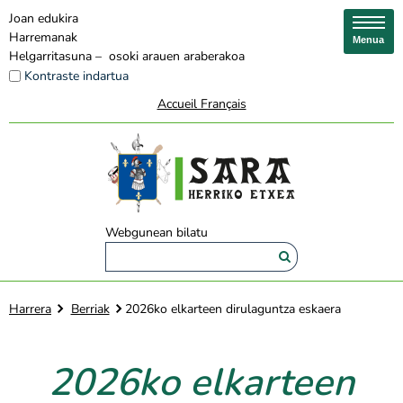
Joan edukira
Harremanak
Menua
Helgarritasuna – osoki arauen araberakoa
Kontraste indartua
Accueil Français
Webgunean bilatu
Harrera
Berriak
2026ko elkarteen dirulaguntza eskaera
2026ko elkarteen