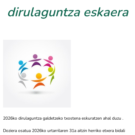
dirulaguntza eskaera
2026ko dirulaguntza galdetzeko txostena eskuratzen ahal duzu .
Doziera osatua 2026ko urtarrilaren 31a aitzin herriko etxera bidali