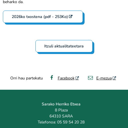
beharko da.
2026ko txostena (pdf - 253Ko)
Itzuli aktualitateetara
Orri hau partekatu
Facebook
E-mezua
Sarako Herriko Etxea
8 Plaza
64310 SARA
Telefonoa: 05 59 54 20 28